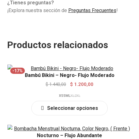
¿Tienes preguntas?
¡Explora nuestra sección de
Preguntas Frecuentes
!
Productos relacionados
-17%
Bambú Bikini – Negro- Flujo Moderado
Original
Current
$
1.440,00
$
1.200,00
price
price
XS
S
M
L
XL
2XL
was:
is:
This
$ 1.440,00.
$ 1.200,00.
Seleccionar opciones
product
has
multiple
Nocturno – Flujo Abundante
variants.