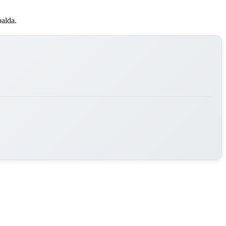
palda.