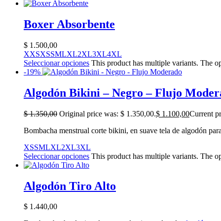
Boxer Absorbente
$
1.500,00
XXS
XS
S
M
L
XL
2XL
3XL
4XL
Seleccionar opciones
This product has multiple variants. The 
-19%
Algodón Bikini – Negro – Flujo Mode
$
1.350,00
Original price was: $ 1.350,00.
$
1.100,00
Current pr
Bombacha menstrual corte bikini, en suave tela de algodón para
XS
S
M
L
XL
2XL
3XL
Seleccionar opciones
This product has multiple variants. The 
Algodón Tiro Alto
$
1.440,00