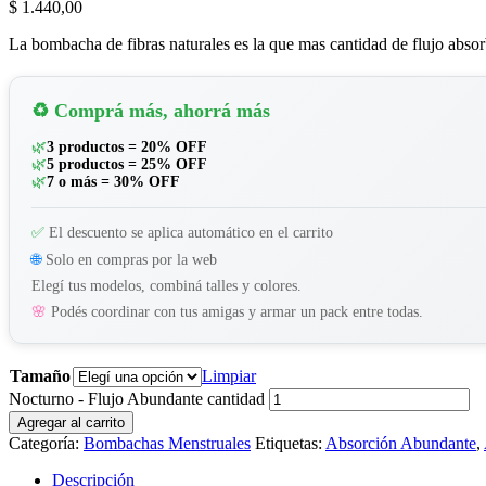
$
1.440,00
La bombacha de fibras naturales es la que mas cantidad de flujo absorb
♻️ Comprá más, ahorrá más
🌿
3 productos = 20% OFF
🌿
5 productos = 25% OFF
🌿
7 o más = 30% OFF
✅
El descuento se aplica automático en el carrito
🌐
Solo en compras por la web
Elegí tus modelos, combiná talles y colores.
🌸
Podés coordinar con tus amigas y armar un pack entre todas.
Tamaño
Limpiar
Nocturno - Flujo Abundante cantidad
Agregar al carrito
Categoría:
Bombachas Menstruales
Etiquetas:
Absorción Abundante
,
Descripción