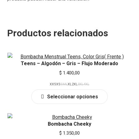
Productos relacionados
Teens – Algodón – Gris – Flujo Moderado
$
1.400,00
XXS
XS
S
M
L
XL
2XL
3XL
4XL
This
Seleccionar opciones
product
has
multiple
Bombacha Cheeky
variants.
The
$
1.350,00