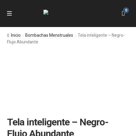
0
Skip
Skip
M
e
to
to
n
Inicio
navigation
content
Inicio
Bombachas Menstruales
Tela inteligente – Negro-
u
Flujo Abundante
Tienda
Preguntas Frecuentes
Política de Reembolsos y Devoluciones
Tela inteligente – Negro-
Flujo Abundante