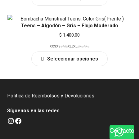
product
on
has
the
multiple
product
Teens – Algodón – Gris – Flujo Moderado
variants.
page
The
$
1.400,00
options
XXS
XS
S
M
L
XL
2XL
3XL
4XL
may
This
be
Seleccionar opciones
product
chosen
has
on
multiple
the
variants.
product
The
page
Política de Reembolsos y Devoluciones
options
may
Síguenos en las redes
be
Instagram
Facebook
chosen
Contacto
on