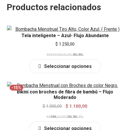
Productos relacionados
Tela inteligente – Azul- Flujo Abundante
$
1.250,00
XXS
XS
S
M
L
XL
2XL
3XL
4XL
This
Seleccionar opciones
product
has
multiple
-15%
Bikini con broches de fibra de bambú – Flujo
variants.
Moderado
The
Original
Current
$
1.300,00
$
1.100,00
options
price
price
may
XS
S
M
L
XL
XXS
2XL
3XL
4XL
was:
is:
be
This
$ 1.300,00.
$ 1.100,00.
chosen
Seleccionar opciones