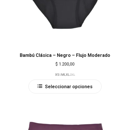
product
page
Bambú Clásica – Negro – Flujo Moderado
$
1.200,00
XS
S
M
L
XL
2XL
This
Seleccionar opciones
product
has
multiple
variants.
The
options