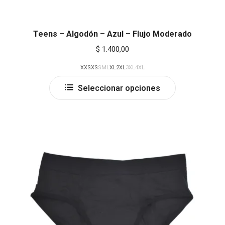
Teens – Algodón – Azul – Flujo Moderado
$
1.400,00
XXS
XS
S
M
L
XL
2XL
3XL
4XL
This
Seleccionar opciones
product
has
multiple
variants.
The
options
may
be
chosen
on
the