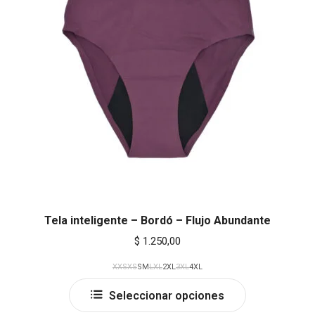
may
be
chosen
on
the
product
page
Tela inteligente – Bordó – Flujo Abundante
$
1.250,00
XXS
XS
S
M
L
XL
2XL
3XL
4XL
This
Seleccionar opciones
product