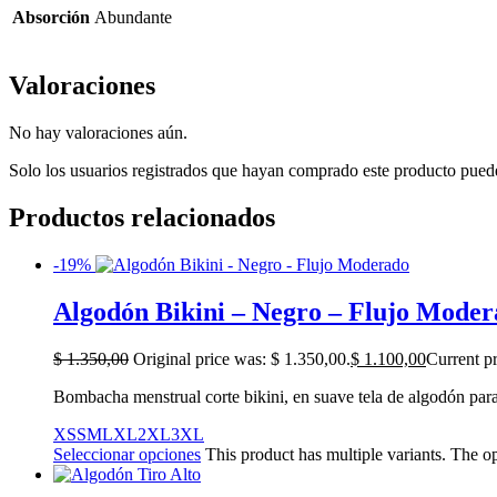
Absorción
Abundante
Valoraciones
No hay valoraciones aún.
Solo los usuarios registrados que hayan comprado este producto pued
Productos relacionados
-19%
Algodón Bikini – Negro – Flujo Mode
$
1.350,00
Original price was: $ 1.350,00.
$
1.100,00
Current pr
Bombacha menstrual corte bikini, en suave tela de algodón para
XS
S
M
L
XL
2XL
3XL
Seleccionar opciones
This product has multiple variants. The 