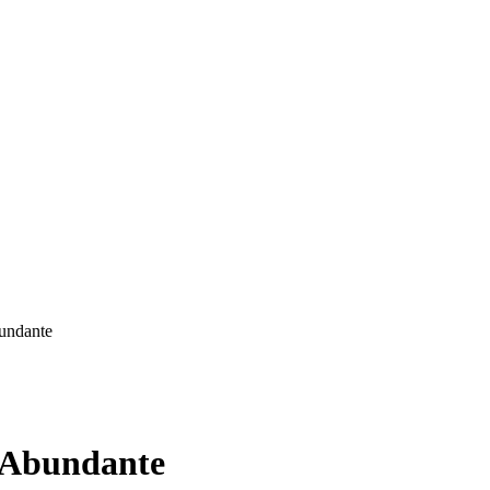
bundante
o Abundante