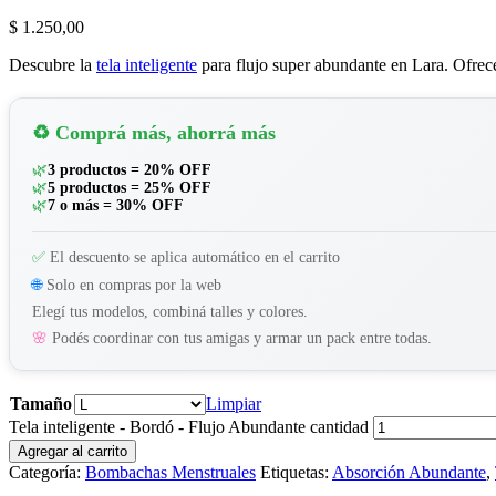
$
1.250,00
Descubre la
tela inteligente
para flujo super abundante en Lara. Ofrec
♻️ Comprá más, ahorrá más
🌿
3 productos = 20% OFF
🌿
5 productos = 25% OFF
🌿
7 o más = 30% OFF
✅
El descuento se aplica automático en el carrito
🌐
Solo en compras por la web
Elegí tus modelos, combiná talles y colores.
🌸
Podés coordinar con tus amigas y armar un pack entre todas.
Tamaño
Limpiar
Tela inteligente - Bordó - Flujo Abundante cantidad
Agregar al carrito
Categoría:
Bombachas Menstruales
Etiquetas:
Absorción Abundante
,