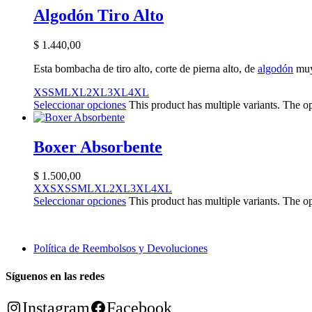
Algodón Tiro Alto
$
1.440,00
Esta bombacha de tiro alto, corte de pierna alto, de
algodón
muy
XS
S
M
L
XL
2XL
3XL
4XL
Seleccionar opciones
This product has multiple variants. The 
Boxer Absorbente
$
1.500,00
XXS
XS
S
M
L
XL
2XL
3XL
4XL
Seleccionar opciones
This product has multiple variants. The 
Política de Reembolsos y Devoluciones
Síguenos en las redes
Instagram
Facebook