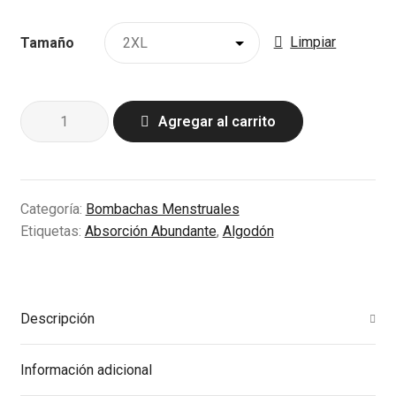
Limpiar
Tamaño
Tiro
Agregar al carrito
Alto
con
Brillos
cantidad
Categoría:
Bombachas Menstruales
Etiquetas:
Absorción Abundante
,
Algodón
Descripción
Información adicional