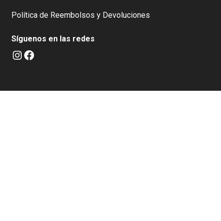
product
The
page
Política de Reembolsos y Devoluciones
options
may
Síguenos en las redes
be
Instagram
Facebook
chosen
on
the
product
page