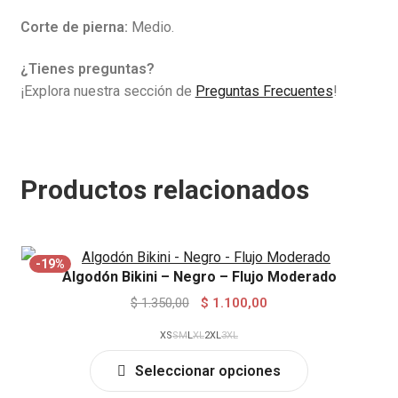
Corte de pierna:
Medio.
¿Tienes preguntas?
¡Explora nuestra sección de
Preguntas Frecuentes
!
Productos relacionados
-19%
Algodón Bikini – Negro – Flujo Moderado
Original
Current
$
1.350,00
$
1.100,00
price
price
XS
S
M
L
XL
2XL
3XL
was:
is:
This
$ 1.350,00.
$ 1.100,00.
Seleccionar opciones
product