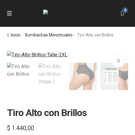
0
Skip
Skip
M
e
to
to
n
Inicio
navigation
content
Inicio
Bombachas Menstruales
Tiro Alto con Brillos
u
Tienda
Preguntas Frecuentes
🔍
Política de Reembolsos y Devoluciones
Tiro Alto con Brillos
$
1.440,00