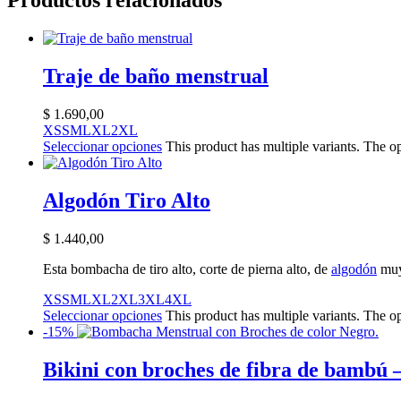
Productos relacionados
Traje de baño menstrual
$
1.690,00
XS
S
M
L
XL
2XL
Seleccionar opciones
This product has multiple variants. The 
Algodón Tiro Alto
$
1.440,00
Esta bombacha de tiro alto, corte de pierna alto, de
algodón
muy
XS
S
M
L
XL
2XL
3XL
4XL
Seleccionar opciones
This product has multiple variants. The 
-15%
Bikini con broches de fibra de bambú