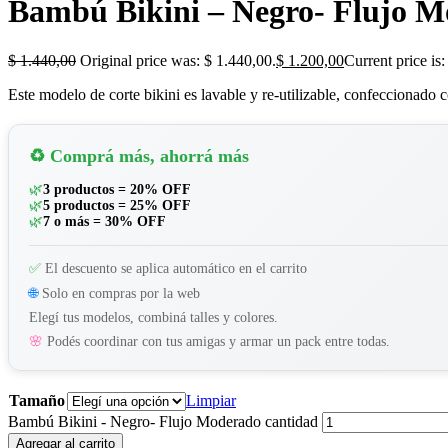
Bambú Bikini – Negro- Flujo 
$
1.440,00
Original price was: $ 1.440,00.
$
1.200,00
Current price is:
Este modelo de corte bikini es lavable y re-utilizable, confeccionado 
♻️ Comprá más, ahorrá más
🌿
3 productos = 20% OFF
🌿
5 productos = 25% OFF
🌿
7 o más = 30% OFF
✅
El descuento se aplica automático en el carrito
🌐
Solo en compras por la web
Elegí tus modelos, combiná talles y colores.
🌸
Podés coordinar con tus amigas y armar un pack entre todas.
Tamaño
Limpiar
Bambú Bikini - Negro- Flujo Moderado cantidad
Agregar al carrito