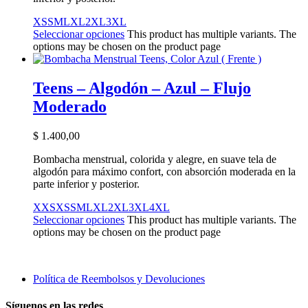
XS
S
M
L
XL
2XL
3XL
Seleccionar opciones
This product has multiple variants. The
options may be chosen on the product page
Teens – Algodón – Azul – Flujo
Moderado
$
1.400,00
Bombacha menstrual, colorida y alegre, en suave tela de
algodón para máximo confort, con absorción moderada en la
parte inferior y posterior.
XXS
XS
S
M
L
XL
2XL
3XL
4XL
Seleccionar opciones
This product has multiple variants. The
options may be chosen on the product page
Política de Reembolsos y Devoluciones
Síguenos en las redes