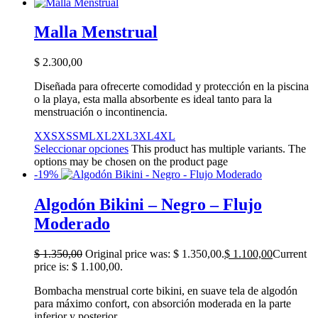
Malla Menstrual
$
2.300,00
Diseñada para ofrecerte comodidad y protección en la piscina
o la playa, esta malla absorbente es ideal tanto para la
menstruación o incontinencia.
XXS
XS
S
M
L
XL
2XL
3XL
4XL
Seleccionar opciones
This product has multiple variants. The
options may be chosen on the product page
-19%
Algodón Bikini – Negro – Flujo
Moderado
$
1.350,00
Original price was: $ 1.350,00.
$
1.100,00
Current
price is: $ 1.100,00.
Bombacha menstrual corte bikini, en suave tela de algodón
para máximo confort, con absorción moderada en la parte
inferior y posterior.