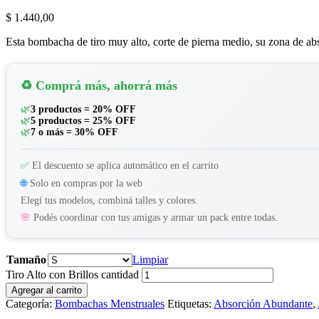
$
1.440,00
Esta bombacha de tiro muy alto, corte de pierna medio, su zona de abs
♻️ Comprá más, ahorrá más
🌿
3 productos = 20% OFF
🌿
5 productos = 25% OFF
🌿
7 o más = 30% OFF
✅
El descuento se aplica automático en el carrito
🌐
Solo en compras por la web
Elegí tus modelos, combiná talles y colores.
🌸
Podés coordinar con tus amigas y armar un pack entre todas.
Tamaño
Limpiar
Tiro Alto con Brillos cantidad
Agregar al carrito
Categoría:
Bombachas Menstruales
Etiquetas:
Absorción Abundante
,