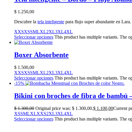
$
1.250,00
Descubre la
tela inteligente
para flujo super abundante en Lara.
XXS
XS
S
M
L
XL
2XL
3XL
4XL
Seleccionar opciones
This product has multiple variants. The 
Boxer Absorbente
$
1.500,00
XXS
XS
S
M
L
XL
2XL
3XL
4XL
Seleccionar opciones
This product has multiple variants. The 
-15%
Bikini con broches de fibra de bambú
$
1.300,00
Original price was: $ 1.300,00.
$
1.100,00
Current pr
XS
S
M
L
XL
XXS
2XL
3XL
4XL
Seleccionar opciones
This product has multiple variants. The 